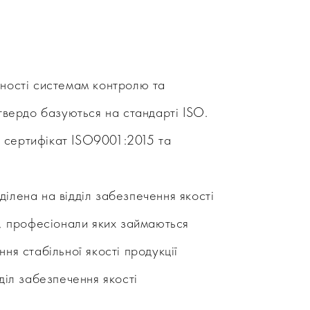
аності системам контролю та
 твердо базуються на стандарті ISO.
 сертифікат ISO9001:2015 та
ілена на відділ забезпечення якості
і, професіонали яких займаються
ння стабільної якості продукції
дділ забезпечення якості