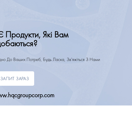
Є Продукти, Які Вам
обаються?
ідно До Ваших Потреб, Будь Ласка, Зв'яжіться З Нами
ЗАПИТ ЗАРАЗ
w.hqcgroupcorp.com
ЗВ'ЯЖІТЬСЯ З НАМИ