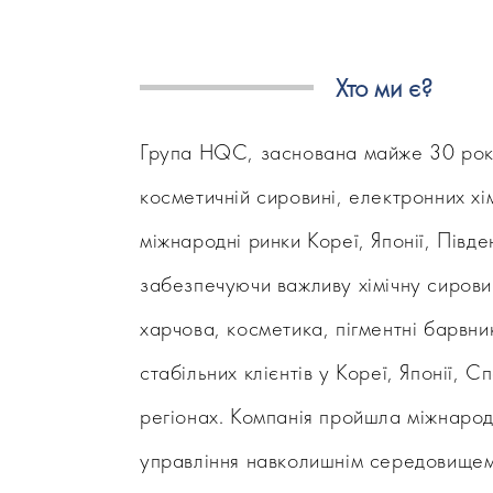
Хто ми є?
Група HQC, заснована майже 30 років
косметичній сировині, електронних хі
міжнародні ринки Кореї, Японії, Півд
забезпечуючи важливу хімічну сировин
харчова, косметика, пігментні барвник
стабільних клієнтів у Кореї, Японії, С
регіонах. Компанія пройшла міжнарод
управління навколишнім середовищем