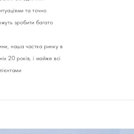
туаціями та точно
можуть зробити багато
ини, наша частка ринку в
іх 20 років, і майже всі
клієнтами