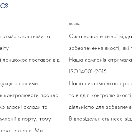
QC?
якість:
гатьма столітніми та
Сила нашої етичної відд
віту
забезпечення якості, які
 ланцюжок поставок від
Наша компанія отримала
ISO14001:2015
дукції є нашими
Наша система якості розд
уть контролювати процес
та відділ контролю якост
о власні склади та
діяльністю для забезпече
омпанії в порту, тому
Відповідальність несе ві
рожні склади. Ми