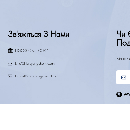
Зв'яжіться З Нами
Чи 
Под
HQC GROUP CORP.
Відпов
Lina@haiqiangchem.com
Export@haiqiangchem.com
ww
МПАНІЇ
ПРОДУКЦІЯ
ПОДІЛ