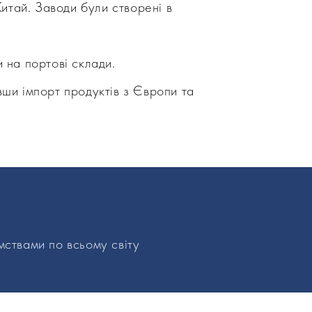
итай. Заводи були створені в
 на портові склади.
ши імпорт продуктів з Європи та
мствами по всьому світу