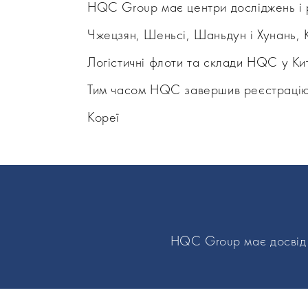
HQC Group має центри досліджень і р
Чжецзян, Шеньсі, Шаньдун і Хунань, 
Логістичні флоти та склади HQC у Кит
Тим часом HQC завершив реєстрацію 
Кореї
HQC Group має досвід с