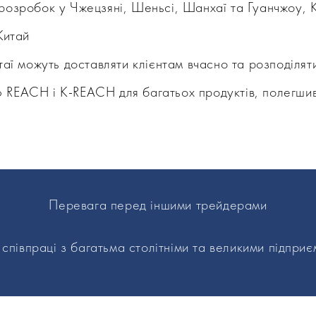
озробок у Чжецзяні, Шеньсі, Шанхаї та Гуанчжоу, К
Китай
аї можуть доставляти клієнтам вчасно та розподіляти
REACH і K-REACH для багатьох продуктів, полегшив
Перевага перед іншими трейдерами
півпраці з багатьма столітніми та великими підприє