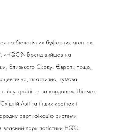
я на біологічних буферних агентах,
мії. «HQC?» Бренд вийшов на
рики, Близького Сходу, Європи тощо,
мацевтична, пластична, гумова,
нтів у країні та за кордоном. Він має
хідній Азії та інших країнах і
народну сертифікацію системи
з власний парк логістики HQC.