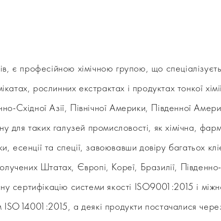
, є професійною хімічною групою, що спеціалізуєтьс
мікатах, рослинних екстрактах і продуктах тонкої хі
енно-Східної Азії, Північної Америки, Південної Аме
у для таких галузей промисловості, як хімічна, фар
и, есенції та спеції, завоювавши довіру багатьох кліє
получених Штатах, Європі, Кореї, Бразилії, Південно-С
ну сертифікацію системи якості ISO9001:2015 і між
 ISO14001:2015, а деякі продукти постачалися чере