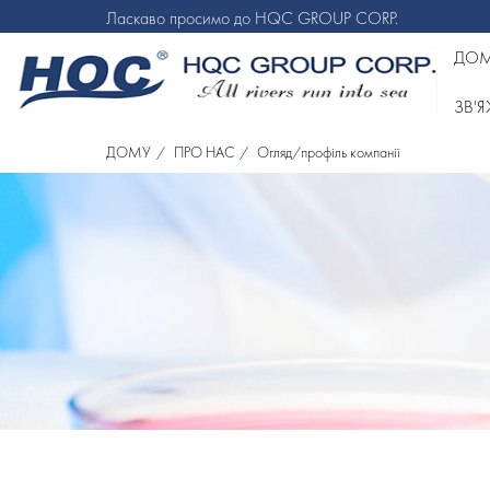
Ласкаво просимо до HQC GROUP CORP.
ДО
ЗВ'
ДОМУ
ПРО НАС
Огляд/профіль компанії