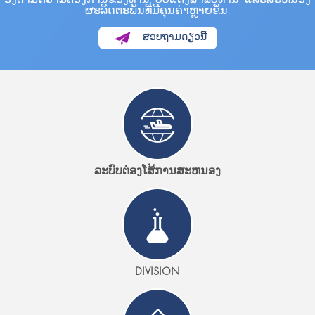
ຜະລິດຕະພັນທີ່ມີຄຸນຄ່າຫຼາຍຂຶ້ນ.
ສອບຖາມດຽວນີ້
ລະບົບຕ່ອງໂສ້ການສະຫນອງ
DIVISION