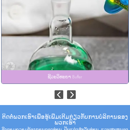
ຊີວະວິທະຍາ Buffer
ຕິດຕໍ່ພວກເຮົາເພື່ອຮູ້ເພີ່ມເຕີມກ່ຽວກັບການບໍລິການຂອງ
ພວກເຮົາ
ອີງຕາມຄວາມຕ້ອງການຂອງທ່ານ, ປັບແຕ່ງສໍາລັບທ່ານ, ແລະສະຫນອງ