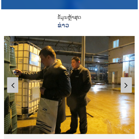
ຂໍ້ມູນຫຼ້າສຸດ
ຂ່າວ