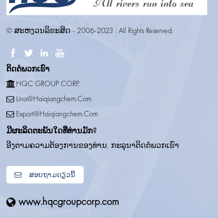
© ສະຫງວນລິຂະສິດ - 2006-2023 : All Rights Reserved.
ຕິດ​ຕໍ່​ພວກ​ເຮົາ
HQC GROUP CORP.
Lina@haiqiangchem.com
Export@haiqiangchem.com
ມີຜະລິດຕະພັນໃດທີ່ທ່ານມັກ?
ອີງຕາມຄວາມຕ້ອງການຂອງທ່ານ, ກະລຸນາຕິດຕໍ່ພວກເຮົາ
ສອບຖາມດຽວນີ້
www.hqcgroupcorp.com