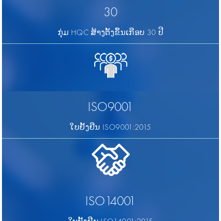
30
ກຸ່ມ HQC ສ້າງຕັ້ງຂຶ້ນເກືອບ 30 ປີ
ISO9001
ໃບຢັ້ງຢືນ ISO9001:2015
ISO14001