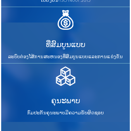
ໃບຢັ້ງຢືນ ISO14001:2015
ທີ່ສົມບູນແບບ
ລະບົບຕ່ອງໂສ້ການສະຫນອງທີ່ສົມບູນແບບແລະການແຂ່ງຂັນ
ຄຸນະພາບ
ກົມປະກັນຄຸນະພາບມີຄວາມຮັບຜິດຊອບ