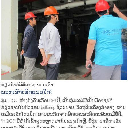
ກ່ຽວກັບບໍລິສັດຂອງພວກເຮົາ
ພວກເຮົາເຮັດແນວໃດ?
ກຸ່ມ HQC ສ້າງຕັ້ງຂຶ້ນເກືອບ 30 ປີ, ເປັນກຸ່ມເຄມີທີ່ເປັນມືອາຊີບທີ່
ຊ່ຽວຊານໃນຕົວແທນ buffering ຊີວະພາບ, ວັດຖຸດິບເຄື່ອງສໍາອາງ, ສານ
ເຄມີເອເລັກໂຕຣນິກ, ສານສະກັດຈາກພືດແລະຜະລິດຕະພັນເຄມີທີ່ດີ.
"HQC?" ຍີ່ຫໍ້ໄດ້ເຂົ້າສູ່ຕະຫຼາດສາກົນຂອງເກົາຫຼີ, ຍີ່ປຸ່ນ, ອາຊີຕາເວັນ
ອອກສຽງໃຕ້, ອາເມລິກາເຫນືອ, ອາເມລິກາໃຕ້, ຕາເວັນອອກກາງ,