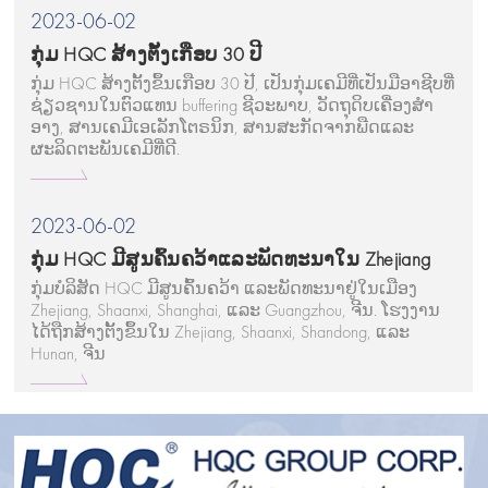
2023-06-02
ກຸ່ມ HQC ສ້າງຕັ້ງເກືອບ 30 ປີ
ກຸ່ມ HQC ສ້າງຕັ້ງຂຶ້ນເກືອບ 30 ປີ, ເປັນກຸ່ມເຄມີທີ່ເປັນມືອາຊີບທີ່
ຊ່ຽວຊານໃນຕົວແທນ buffering ຊີວະພາບ, ວັດຖຸດິບເຄື່ອງສໍາ
ອາງ, ສານເຄມີເອເລັກໂຕຣນິກ, ສານສະກັດຈາກພືດແລະ
ຜະລິດຕະພັນເຄມີທີ່ດີ.
2023-06-02
ກຸ່ມ HQC ມີສູນຄົ້ນຄວ້າແລະພັດທະນາໃນ Zhejiang
ກຸ່ມບໍລິສັດ HQC ມີສູນຄົ້ນຄວ້າ ແລະພັດທະນາຢູ່ໃນເມືອງ
Zhejiang, Shaanxi, Shanghai, ແລະ Guangzhou, ຈີນ. ໂຮງງານ
ໄດ້ຖືກສ້າງຕັ້ງຂຶ້ນໃນ Zhejiang, Shaanxi, Shandong, ແລະ
Hunan, ຈີນ