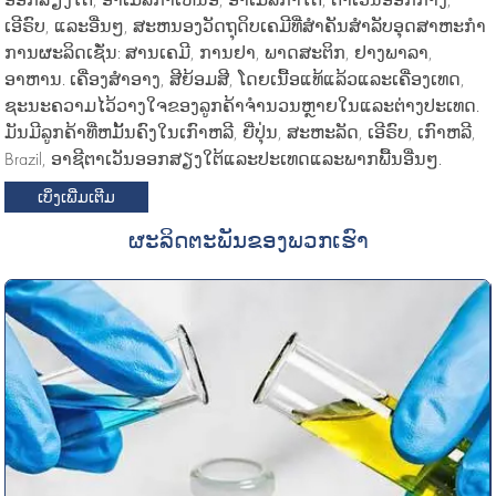
ເອີຣົບ, ແລະອື່ນໆ, ສະຫນອງວັດຖຸດິບເຄມີທີ່ສໍາຄັນສໍາລັບອຸດສາຫະກໍາ
ການຜະລິດເຊັ່ນ: ສານເຄມີ, ການຢາ, ພາດສະຕິກ, ຢາງພາລາ,
ອາຫານ. ເຄື່ອງສໍາອາງ, ສີຍ້ອມສີ, ໂດຍເນື້ອແທ້ແລ້ວແລະເຄື່ອງເທດ,
ຊະນະຄວາມໄວ້ວາງໃຈຂອງລູກຄ້າຈໍານວນຫຼາຍໃນແລະຕ່າງປະເທດ.
ມັນມີລູກຄ້າທີ່ຫມັ້ນຄົງໃນເກົາຫລີ, ຍີ່ປຸ່ນ, ສະຫະລັດ, ເອີຣົບ, ເກົາຫລີ,
Brazil, ອາຊີຕາເວັນອອກສຽງໃຕ້ແລະປະເທດແລະພາກພື້ນອື່ນໆ.
ເບິ່ງເພີ່ມເຕີມ
ຜະລິດຕະພັນຂອງພວກເຮົາ