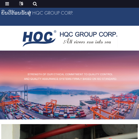
ຍິນດີຕ້ອນຮັບສູ່ HQC GROUP CORP.