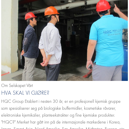
Om Selskapet Vårt
HVA SKAL VI GJØRE?
HQC Group Etablert i nesten 30 år, er en profesjonell kjemisk gruppe
som spesialiserer seg på biologiske buffermidler, kosmetiske råvarer,
elektroniske kjemikalier, planteekstrakter og fine kjemiske produkter.
"HQC?" Merket har gått inn på de internasjonale markedene i Korea,
Japan, Sørøst-Asia, Nord-Amerika, Sør-Amerika, Midtøsten, Europa, etc.,