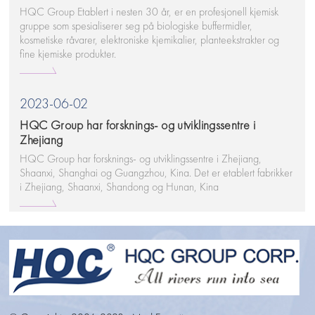
HQC Group Etablert i nesten 30 år, er en profesjonell kjemisk
gruppe som spesialiserer seg på biologiske buffermidler,
kosmetiske råvarer, elektroniske kjemikalier, planteekstrakter og
fine kjemiske produkter.
2023-06-02
HQC Group har forsknings- og utviklingssentre i
Zhejiang
HQC Group har forsknings- og utviklingssentre i Zhejiang,
Shaanxi, Shanghai og Guangzhou, Kina. Det er etablert fabrikker
i Zhejiang, Shaanxi, Shandong og Hunan, Kina