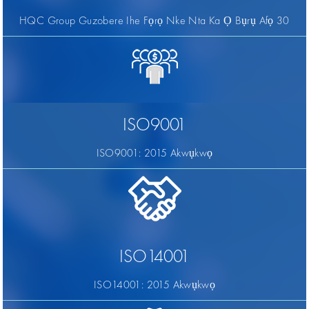
HQC Group Guzobere Ihe Fọrọ Nke Nta Ka Ọ Bụrụ Afọ 30
ISO9001
ISO9001: 2015 Akwụkwọ
ISO14001
ISO14001: 2015 Akwụkwọ