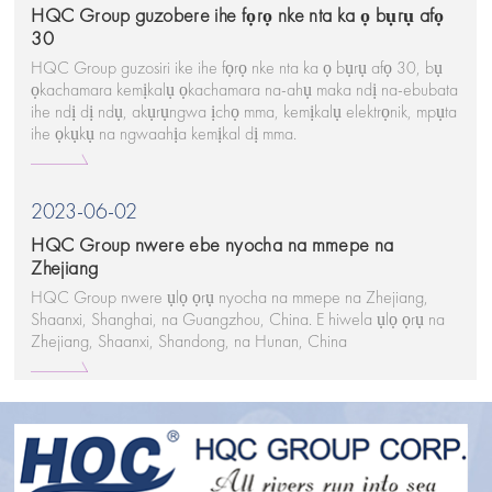
HQC Group guzobere ihe fọrọ nke nta ka ọ bụrụ afọ
30
HQC Group guzosiri ike ihe fọrọ nke nta ka ọ bụrụ afọ 30, bụ
ọkachamara kemịkalụ ọkachamara na-ahụ maka ndị na-ebubata
ihe ndị dị ndụ, akụrụngwa ịchọ mma, kemịkalụ elektrọnik, mpụta
ihe ọkụkụ na ngwaahịa kemịkal dị mma.
2023-06-02
HQC Group nwere ebe nyocha na mmepe na
Zhejiang
HQC Group nwere ụlọ ọrụ nyocha na mmepe na Zhejiang,
Shaanxi, Shanghai, na Guangzhou, China. E hiwela ụlọ ọrụ na
Zhejiang, Shaanxi, Shandong, na Hunan, China