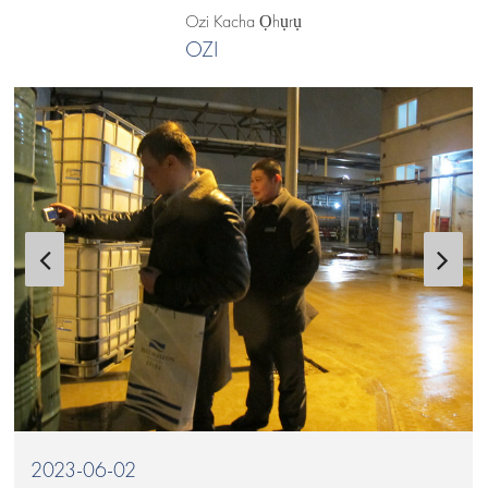
Ozi Kacha Ọhụrụ
OZI
2023-06-02