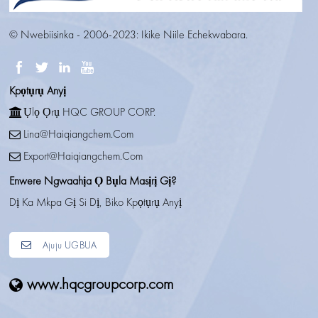
© Nwebiisinka - 2006-2023: Ikike Niile Echekwabara.
Kpọtụrụ Anyị
Ụlọ Ọrụ HQC GROUP CORP.
Lina@haiqiangchem.com
Export@haiqiangchem.com
Enwere Ngwaahịa Ọ Bụla Masịrị Gị?
Dị Ka Mkpa Gị Si Dị, Biko Kpọtụrụ Anyị
Ajuju UGBUA
www.hqcgroupcorp.com