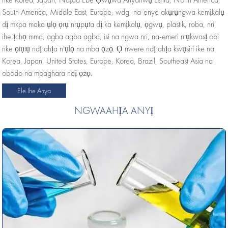
South America, Middle East, Europe, wdg, na-enye akụrụngwa kemịkalụ
dị mkpa maka ụlọ ọrụ nrụpụta dị ka kemịkalụ, ọgwụ, plastik, roba, nri,
ihe ịchọ mma, agba agba agba, isi na ngwa nri, na-emeri ntụkwasị obi
nke ọtụtụ ndị ahịa n'ụlọ na mba ọzọ. Ọ nwere ndị ahịa kwụsiri ike na
Korea, Japan, United States, Europe, Korea, Brazil, Southeast Asia na
obodo na mpaghara ndị ọzọ.
Ele Ihe Anya
NGWAAHỊA ANYỊ