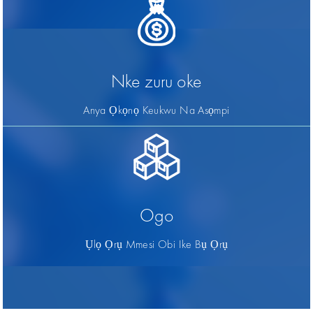
Nke zuru oke
Anya Ọkọnọ Keukwu Na Asọmpi
Ogo
Ụlọ Ọrụ Mmesi Obi Ike Bụ Ọrụ