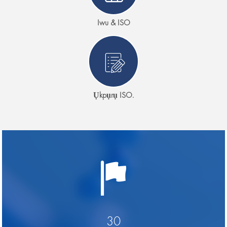
Iwu & ISO
Ụkpụrụ ISO.
30