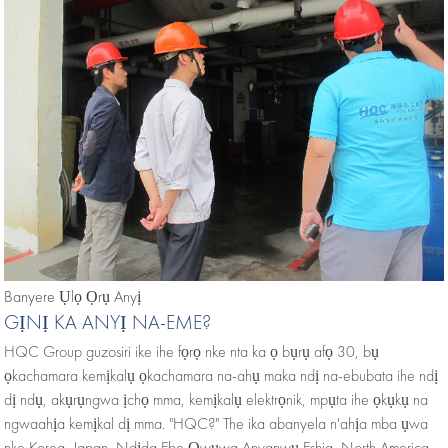
Banyere Ụlọ Ọrụ Anyị
GỊNỊ KA ANYỊ NA-EME?
HQC Group guzosiri ike ihe fọrọ nke nta ka ọ bụrụ afọ 30, bụ
ọkachamara kemịkalụ ọkachamara na-ahụ maka ndị na-ebubata ihe ndị
dị ndụ, akụrụngwa ịchọ mma, kemịkalụ elektrọnik, mpụta ihe ọkụkụ na
ngwaahịa kemịkal dị mma. "HQC?" The ika abanyela n'ahịa mba ụwa
nke Korea, Japan, Ndịda Ebe Ọwụwa Anyanwụ Eshia, North America,