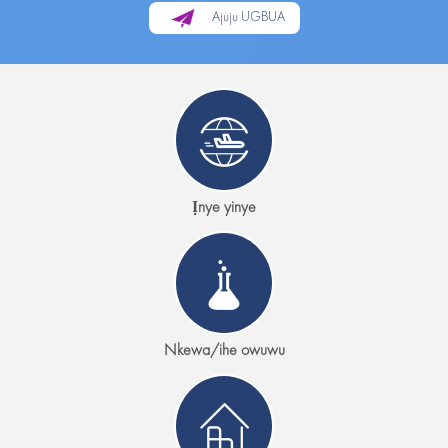
Ajuju UGBUA
Ịnye yinye
Nkewa/ihe owuwu