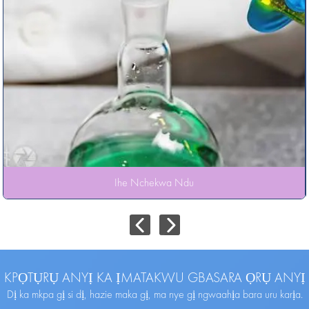
Ihe Nchekwa Ndu
KPỌTỤRỤ ANYỊ KA ỊMATAKWU GBASARA ỌRỤ ANYỊ
Dị ka mkpa gị si dị, hazie maka gị, ma nye gị ngwaahịa bara uru karịa.