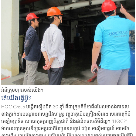
អំពីក្រុមហ៊ុនរបស់យើង។
តើ​យើង​ធ្វើអ្វី?
HQC Group បង្កើតឡើងជិត 30 ឆ្នាំ គឺជាក្រុមគីមីអាជីពដែលមានឯកទេស
ខាងភ្នាក់ងារបណ្ដោះអាសន្នជីវសាស្រ្ត វត្ថុធាតុដើមគ្រឿងសំអាង សារធាតុគីមី
អេឡិចត្រូនិច សារធាតុចម្រាញ់ពីរុក្ខជាតិ និងផលិតផលគីមីដ៏ល្អ។ "HQC?"
ម៉ាកនេះបានចូលទីផ្សារអន្តរជាតិនៃប្រទេសកូរ៉េ ជប៉ុន អាស៊ីអាគ្នេយ៍ អាមេរិក
ខាងជើង អាមេរិកខាងត្បូង មជ្ឈិមបូព៌ា អឺរ៉ុប។ល។ដោយផ្តល់នូវវត្ថុធាតុដើមគីមី