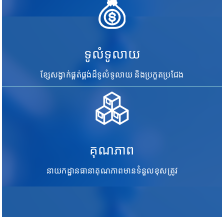
ទូលំទូលាយ
ខ្សែសង្វាក់ផ្គត់ផ្គង់ដ៏ទូលំទូលាយ និងប្រកួតប្រជែង
គុណភាព
នាយកដ្ឋានធានាគុណភាពមានទំនួលខុសត្រូវ