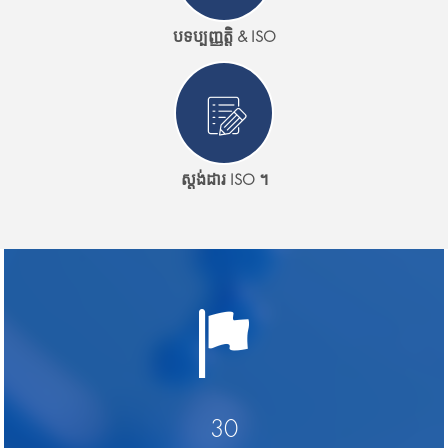
បទប្បញ្ញត្តិ & ISO
ស្តង់ដារ ISO ។
30