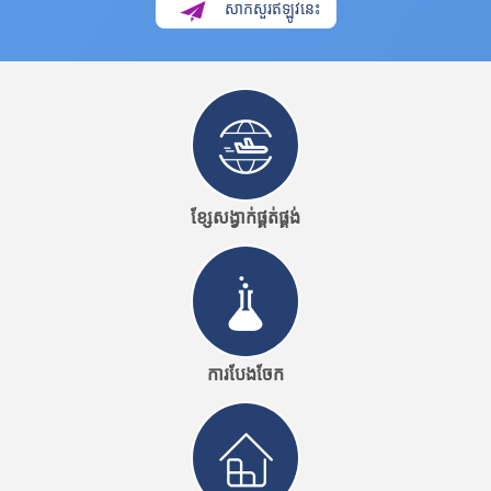
សាកសួរឥឡូវនេះ
ខ្សែសង្វាក់ផ្គត់ផ្គង់
ការបែងចែក