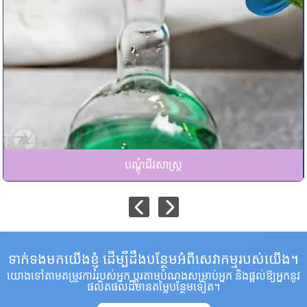
បណ្តុំជីវសាស្ត្រ
ទាក់ទងមកយើងខ្ញុំ ដើម្បីដឹងបន្ថែមអំពីសេវាកម្មរបស់យើង។
យោងទៅតាមតម្រូវការរបស់អ្នក ប្ដូរតាមបំណងសម្រាប់អ្នក និងផ្តល់ឱ្យអ្នកនូវ
ផលិតផលដ៏មានតម្លៃបន្ថែមទៀត។