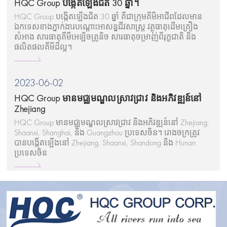
HQC Group បង្កើតឡើងជិត 30 ឆ្នាំ។
HQC Group បង្កើតឡើងជិត 30 ឆ្នាំ គឺជាក្រុមគីមីអាជីពដែលមាន
ឯកទេសខាងភ្នាក់ងារបណ្ដោះអាសន្នជីវសាស្រ្ត វត្ថុធាតុដើមគ្រឿង
សំអាង សារធាតុគីមីអេឡិចត្រូនិច សារធាតុចម្រាញ់ពីរុក្ខជាតិ និង
ផលិតផលគីមីដ៏ល្អ។
2023-06-02
HQC Group មានមជ្ឈមណ្ឌលស្រាវជ្រាវ និងអភិវឌ្ឍន៍នៅ
Zhejiang
HQC Group មានមជ្ឈមណ្ឌលស្រាវជ្រាវ និងអភិវឌ្ឍន៍នៅ Zhejiang,
Shaanxi, Shanghai, និង Guangzhou ប្រទេសចិន។ រោងចក្រត្រូវ
បានបង្កើតឡើងនៅ Zhejiang, Shaanxi, Shandong និង Hunan
ប្រទេសចិន