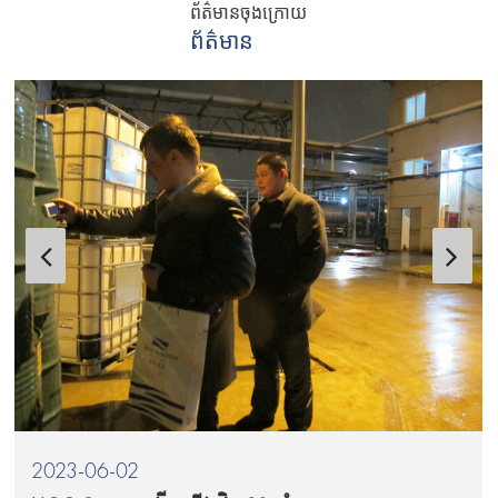
ព័ត៌មានចុងក្រោយ
ព័ត៌មាន
2023-06-02