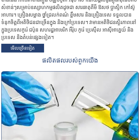
សំខាន់ៗសម្រាប់ឧស្សាហកម្មផលិតដូចជា សារធាតុគីមី ឱសថ ប្លាស្ទិក កៅស៊ូ
អាហារ។ គ្រឿងសម្អាង ថ្នាំជ្រលក់ពណ៌ ខ្លឹមសារ និងគ្រឿងទេស ទទួលបាន
ទំនុកចិត្តពីអតិថិជនជាច្រើនក្នុង និងក្រៅប្រទេស។ វាមានអតិថិជនស្ថិរភាពនៅ
ក្នុងប្រទេសកូរ៉េ ជប៉ុន សហរដ្ឋអាមេរិក អឺរ៉ុប កូរ៉េ ប្រេស៊ីល អាស៊ីអាគ្នេយ៍ និង
ប្រទេស និងតំបន់ផ្សេងទៀត។
មើល​ច្រើន​ទៀត
ផលិតផល​របស់​ពួក​យើង