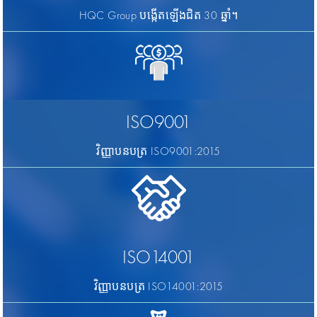
HQC Group បង្កើតឡើងជិត 30 ឆ្នាំ។
ISO9001
វិញ្ញាបនបត្រ ISO9001:2015
ISO14001
វិញ្ញាបនបត្រ ISO14001:2015