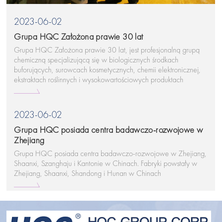
2023-06-02
Grupa HQC Założona prawie 30 lat
Grupa HQC Założona prawie 30 lat, jest profesjonalną grupą
chemiczną specjalizującą się w biologicznych środkach
buforujących, surowcach kosmetycznych, chemii elektronicznej,
ekstraktach roślinnych i wysokowartościowych produktach
chemicznych.
2023-06-02
Grupa HQC posiada centra badawczo-rozwojowe w
Zhejiang
Grupa HQC posiada centra badawczo-rozwojowe w Zhejiang,
Shaanxi, Szanghaju i Kantonie w Chinach. Fabryki powstały w
Zhejiang, Shaanxi, Shandong i Hunan w Chinach