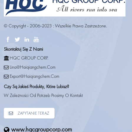
© Copyright - 2006-2023 : Wszelkie Prawa Zastrzeżone.
Skontaktuj Się Z Nami
HQC GROUP CORP.
Lina@haiqiangchem.com
Export@haiqiangchem.com
Czy Są Jakieś Produkty, Które Lubisz?
W Zależności Od Potrzeb Prosimy O Kontakt
ZAPYTANIE TERAZ
www.hqcgroupcorp.com