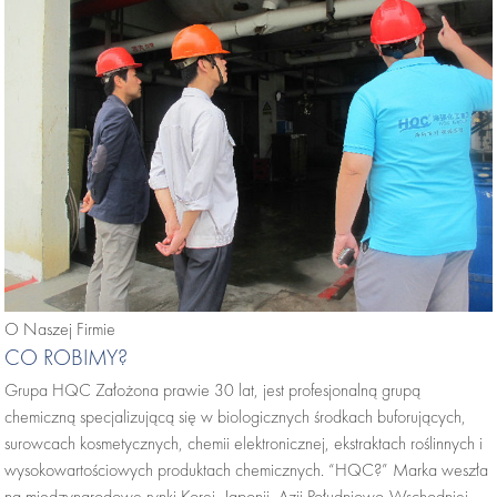
O Naszej Firmie
CO ROBIMY?
Grupa HQC Założona prawie 30 lat, jest profesjonalną grupą
chemiczną specjalizującą się w biologicznych środkach buforujących,
surowcach kosmetycznych, chemii elektronicznej, ekstraktach roślinnych i
wysokowartościowych produktach chemicznych. “HQC?” Marka weszła
na międzynarodowe rynki Korei, Japonii, Azji Południowo-Wschodniej,