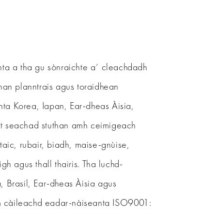
ta a tha gu sònraichte a’ cleachdadh
an planntrais agus toraidhean
ta Korea, Iapan, Ear-dheas Àisia,
rt seachad stuthan amh ceimigeach
ic, rubair, biadh, maise-gnùise,
 agus thall thairis. Tha luchd-
 Brasil, Ear-dheas Àisia agus
am càileachd eadar-nàiseanta ISO9001: