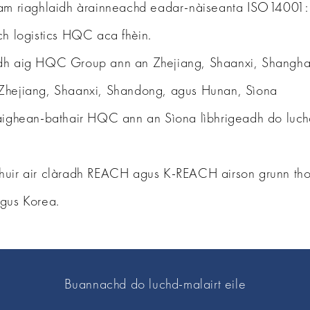
tam riaghlaidh àrainneachd eadar-nàiseanta ISO14001:
ch logistics HQC aca fhèin.
idh aig HQC Group ann an Zhejiang, Shaanxi, Shangh
 Zhejiang, Shaanxi, Shandong, agus Hunan, Sìona
 taighean-bathair HQC ann an Sìona lìbhrigeadh do lu
huir air clàradh REACH agus K-REACH airson grunn tho
agus Korea.
Buannachd do luchd-malairt eile