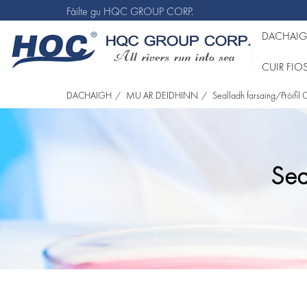
Fàilte gu HQC GROUP CORP.
DACHAI
CUIR FI
DACHAIGH
MU AR DEIDHINN
Sealladh farsaing/Pròifi
Sea