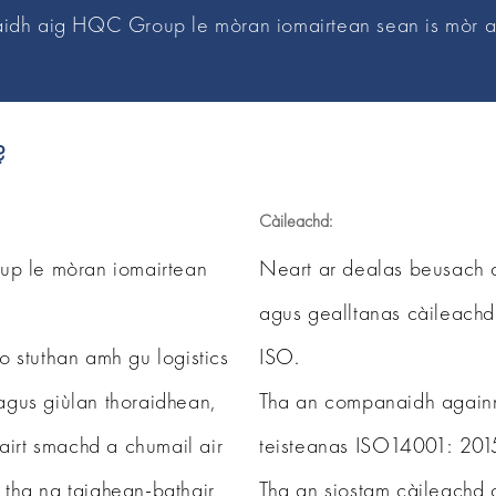
idh aig HQC Group le mòran iomairtean sean is mòr ai
?
Càileachd:
p le mòran iomairtean
Neart ar dealas beusach 
agus gealltanas càileachd
o stuthan amh gu logistics
ISO.
agus giùlan thoraidhean,
Tha an companaidh againn
irt smachd a chumail air
teisteanas ISO14001: 201
 tha na taighean-bathair
Tha an siostam càileachd 