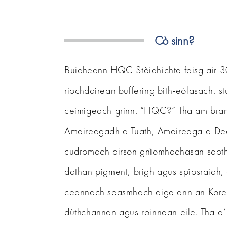
Cò sinn?
Buidheann HQC Stèidhichte faisg air 3
riochdairean buffering bith-eòlasach,
ceimigeach grinn. “HQC?” Tha am brann
Ameireagadh a Tuath, Ameireaga a-Dea
cudromach airson gnìomhachasan saothra
dathan pigment, brìgh agus spìosraidh,
ceannach seasmhach aige ann an Korea,
dùthchannan agus roinnean eile. Tha a