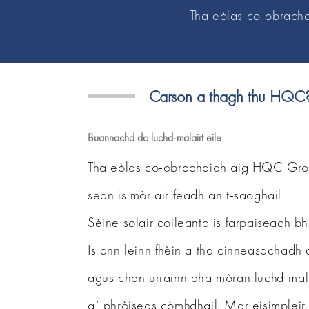
Tha eòlas co-obracha
Carson a thagh thu HQC
Buannachd do luchd-malairt eile
Tha eòlas co-obrachaidh aig HQC Grou
sean is mòr air feadh an t-saoghail
Sèine solair coileanta is farpaiseach bh
Is ann leinn fhèin a tha cinneasachadh 
agus chan urrainn dha mòran luchd-mala
a’ phròiseas còmhdhail. Mar eisimpleir,