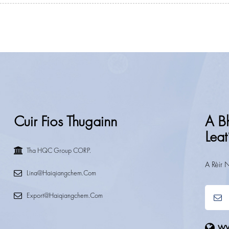
Cuir Fios Thugainn
A Bh
Leat
Tha HQC Group CORP.
A Rèir 
Lina@haiqiangchem.com
Export@haiqiangchem.com
ww