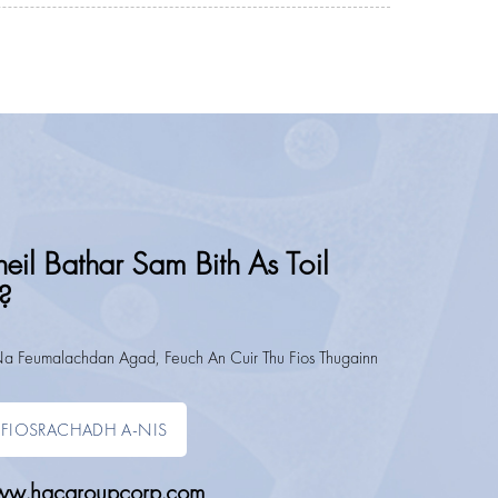
eil Bathar Sam Bith As Toil
?
Na Feumalachdan Agad, Feuch An Cuir Thu Fios Thugainn
FIOSRACHADH A-NIS
w.hqcgroupcorp.com