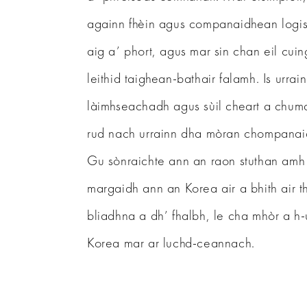
againn fhèin agus companaidhean logist
aig a’ phort, agus mar sin chan eil cu
leithid taighean-bathair falamh. Is urra
làimhseachadh agus sùil cheart a chumai
rud nach urrainn dha mòran chompanai
Gu sònraichte ann an raon stuthan amh 
margaidh ann an Korea air a bhith air 
bliadhna a dh’ fhalbh, le cha mhòr a h
Korea mar ar luchd-ceannach.