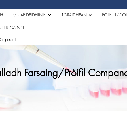
GH
MU AR DEIDHINN
TORAIDHEAN
ROINN/GOI
OS THUGAINN
l Companaidh
lladh Farsaing/Pròifil Compan