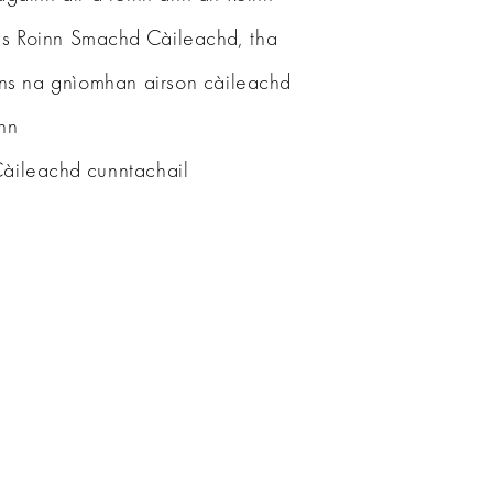
s Roinn Smachd Càileachd, tha
nns na gnìomhan airson càileachd
nn
àileachd cunntachail