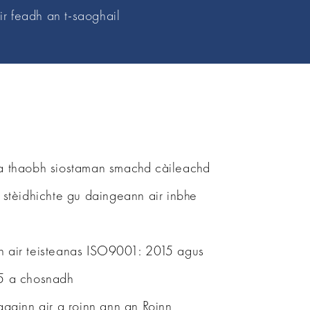
r feadh an t-saoghail
a thaobh siostaman smachd càileachd
 stèidhichte gu daingeann air inbhe
 air teisteanas ISO9001: 2015 agus
5 a chosnadh
againn air a roinn ann an Roinn