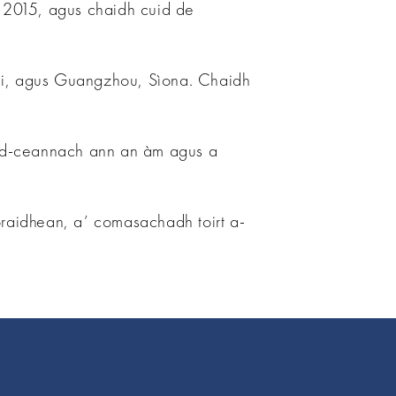
 2015, agus chaidh cuid de
ai, agus Guangzhou, Sìona. Chaidh
chd-ceannach ann an àm agus a
raidhean, a’ comasachadh toirt a-