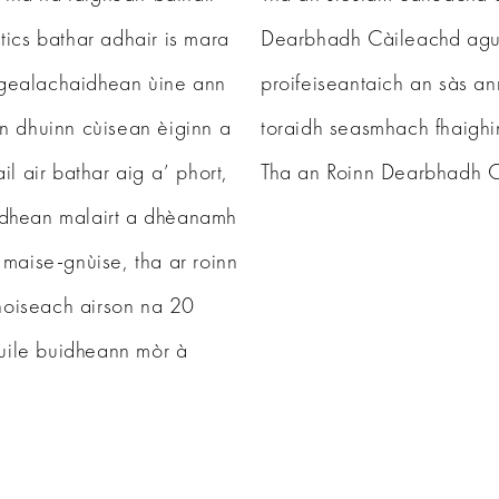
ics bathar adhair is mara
Dearbhadh Càileachd agu
ingealachaidhean ùine ann
proifeiseantaich an sàs a
inn dhuinn cùisean èiginn a
toraidh seasmhach fhaighi
l air bathar aig a’ phort,
Tha an Roinn Dearbhadh C
dhean malairt a dhèanamh
maise-gnùise, tha ar roinn
thoiseach airson na 20
-uile buidheann mòr à