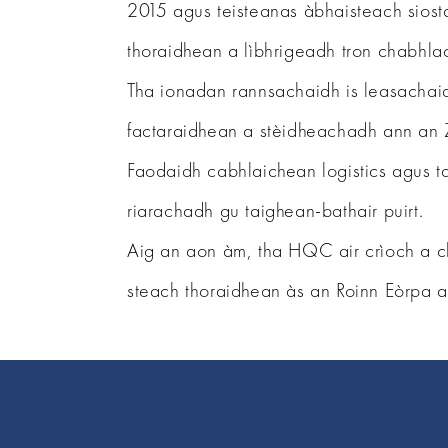
2015 agus teisteanas àbhaisteach sios
thoraidhean a lìbhrigeadh tron chabhla
Tha ionadan rannsachaidh is leasacha
factaraidhean a stèidheachadh ann an
Faodaidh cabhlaichean logistics agus
riarachadh gu taighean-bathair puirt.
Aig an aon àm, tha HQC air crìoch a c
steach thoraidhean às an Roinn Eòrpa 