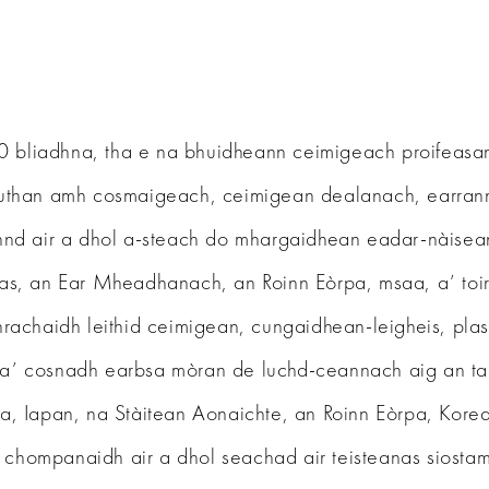
0 bliadhna, tha e na bhuidheann ceimigeach proifeasan
 stuthan amh cosmaigeach, ceimigean dealanach, earrann
d air a dhol a-steach do mhargaidhean eadar-nàisean
s, an Ear Mheadhanach, an Roinn Eòrpa, msaa, a’ toi
chaidh leithid ceimigean, cungaidhean-leigheis, plasta
 a’ cosnadh earbsa mòran de luchd-ceannach aig an taigh
 Iapan, na Stàitean Aonaichte, an Roinn Eòrpa, Korea,
’ chompanaidh air a dhol seachad air teisteanas siost